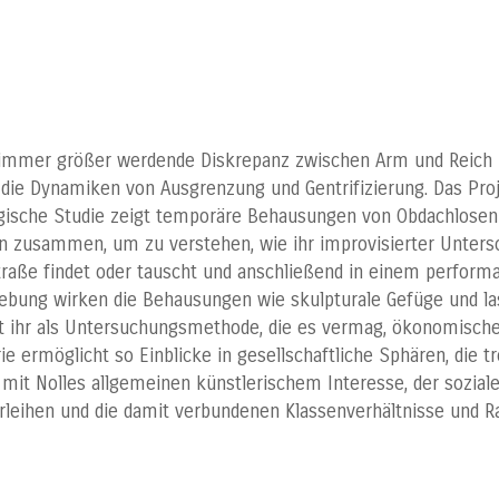
 immer größer werdende Diskrepanz zwischen Arm und Reich 
e die Dynamiken von Ausgrenzung und Gentrifizierung. Das Pro
ypologische Studie zeigt temporäre Behausungen von Obdachl
n zusammen, um zu verstehen, wie ihr improvisierter Untersch
 Straße findet oder tauscht und anschließend in einem perfo
gebung wirken die Behausungen wie skulpturale Gefüge und la
t ihr als Untersuchungsmethode, die es vermag, ökonomische V
 ermöglicht so Einblicke in gesellschaftliche Sphären, die t
n mit Nolles allgemeinen künstlerischem Interesse, der sozia
eihen und die damit verbundenen Klassenverhältnisse und Ra