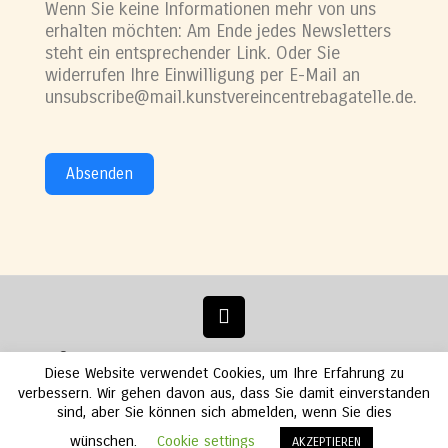
Wenn Sie keine Informationen mehr von uns
erhalten möchten: Am Ende jedes Newsletters
steht ein entsprechender Link. Oder Sie
widerrufen Ihre Einwilligung per E-Mail an
unsubscribe@mail.kunstvereincentrebagatelle.de.
Absenden
© 2020 Kunstverein Centre Bagatelle e.V. - Berlin. All Rights
Diese Website verwendet Cookies, um Ihre Erfahrung zu
Reserved. || Erstellung:
Webteam Wiese
verbessern. Wir gehen davon aus, dass Sie damit einverstanden
Kontakt / Impressum
Datenschutz
sind, aber Sie können sich abmelden, wenn Sie dies
wünschen.
Cookie settings
AKZEPTIEREN